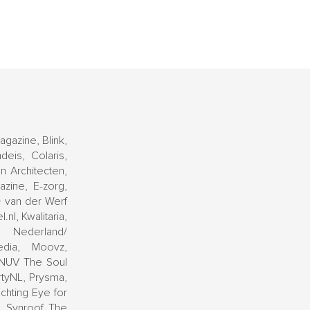
gazine, Blink,
eis, Colaris,
 Architecten,
zine, E-zorg,
+ van der Werf
.nl, Kwalitaria,
t Nederland/
edia, Moovz,
 NUV The Soul
rtyNL, Prysma,
chting Eye for
, Synroof, The