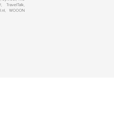
 TravelTalk,
el.nl, WOOON