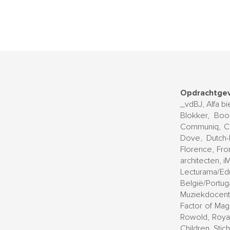
Opdrachtgev
_vdBJ, Alfa b
Blokker, Boo
Communiq, Cu
Dove, Dutch-
Florence, Fro
architecten, iM
Lecturama/E
België/Port
Muziekdocent
Factor of Mag
Rowold, Royal
Children, Sti