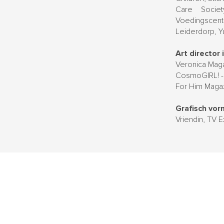
Care Societ
Voedingscen
Leiderdorp, 
Art director 
Veronica Magaz
CosmoGIRL! -
For Him Maga
Grafisch vor
Vriendin, TV E