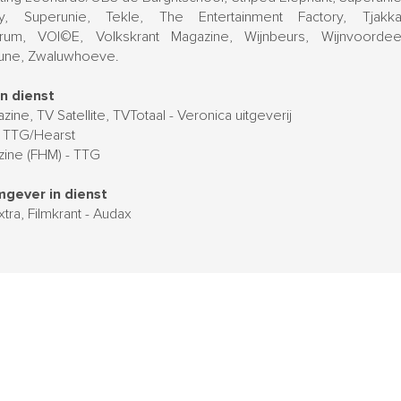
y, Superunie, Tekle, The Entertainment Factory, Tjakka!,
trum, VOI©E, Volkskrant Magazine, Wijnbeurs, Wijnvoorde
Yune, Zwaluwhoeve.
in dienst
ine, TV Satellite, TVTotaal - Veronica uitgeverij
 TTG/Hearst
zine (FHM) - TTG
mgever in dienst
xtra, Filmkrant - Audax
© SML 2019 | Alle rechten voorbehouden.