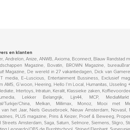
ers en klanten
ier, Andrelon, Anize, ANWB, Axioma, Bconnect, Blauw Randstad ma
dschappen Magazine, Bovatin, BROWN Magazine, bureauBrand
t! Magazine, De wereld in 27 vakantiedagen, Dick van Gameren
IT media, E–Luscious, Entertainment Bussiness, Exclusief maga
m AMS, G’woon, Heering, Hello I’m Local, Humanitas, IJsseling 
ediate, Intertoys, Intratuin, Keralit, Klassieke zaken, Koffievoordeel
dumedia, Lekker Belangrijk, Lijn44, MCP, MediaMark
ugal/Turkije/China, Melkan, Millimax, Monoz, Mooi met M
 van het Jaar, Niels Geusebroek, Nieuw Amsterdam, Novasil,
azines, PLUS magazine, Prins & Keizer, Proef & Beweeg, Prope
 Streets Amsterdam, Saga, Saturn, Selmore, Siemens, Sligro, Sti
chting Leonardo/OBS de Burghtschool, Striped Elephant, Superunie